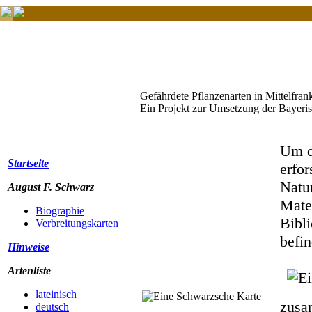
Gefährdete Pflanzenarten in Mittelfran
Ein Projekt zur Umsetzung der Bayerisc
Um di
Startseite
erfor
Natu
August F. Schwarz
Mater
Biographie
Bibl
Verbreitungskarten
befi
Hinweise
Artenliste
lateinisch
zusa
deutsch