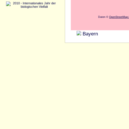
Daten ©
OpenStreetMap-M
Bayern