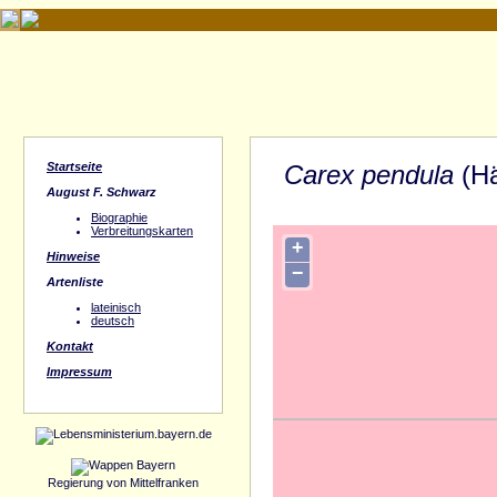
Startseite
Carex pendula
(H
August F. Schwarz
Biographie
Verbreitungskarten
+
Hinweise
−
Artenliste
lateinisch
deutsch
Kontakt
Impressum
Regierung von Mittelfranken