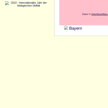
Daten ©
OpenStreetMap-M
Bayern