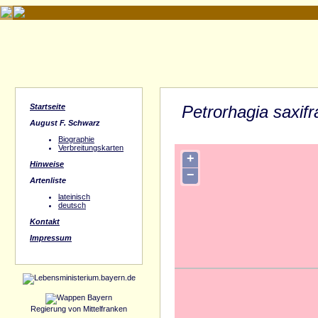
Startseite
Petrorhagia saxif
August F. Schwarz
Biographie
Verbreitungskarten
+
Hinweise
−
Artenliste
lateinisch
deutsch
Kontakt
Impressum
Regierung von Mittelfranken