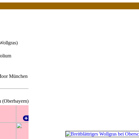
 Wollgras)
folium
Moor München
m (Oberbayern)