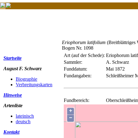
Eriophorum latifolium
(Breitblättriges
Bogen Nr. 1098
Art (auf der Schede):
Eriophorum lati
Startseite
Sammler:
A. Schwarz
August F. Schwarz
Funddatum:
Mai 1872
Fundangaben:
Schleißheimer 
Biographie
Verbreitungskarten
Hinweise
Fundbereich:
Oberschleißhei
Artenliste
+
lateinisch
−
deutsch
Kontakt