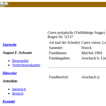
Carex polyphylla
(Vielblättrige Segge)
Bogen Nr. 11137
Art (auf der Schede):
Carex virens, L
Startseite
Sammler:
Hoock
August F. Schwarz
Funddatum:
Mai/Juli 1904
Fundangaben:
Aeschach b. Li
Biographie
Verbreitungskarten
Hinweise
Fundbereich:
Aeschach ()
Artenliste
lateinisch
deutsch
Kontakt