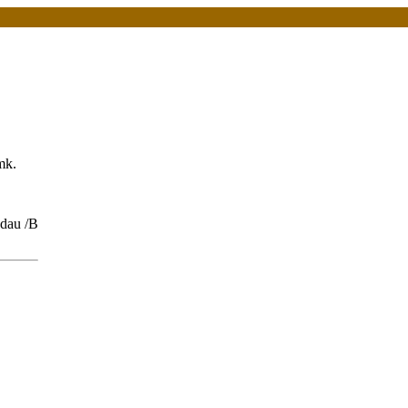
mk.
ndau /B