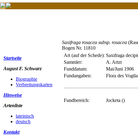
Saxifraga rosacea subsp. rosacea
(Rase
Bogen Nr. 11810
Art (auf der Schede):
Saxifraga decip
Startseite
Sammler:
A. Artzt
August F. Schwarz
Funddatum:
Mai/Juni 1906
Fundangaben:
Flora des Vogtla
Biographie
Verbreitungskarten
Hinweise
Fundbereich:
Jocketa ()
Artenliste
lateinisch
deutsch
Kontakt