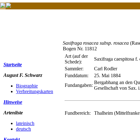
Saxifraga rosacea subsp. rosacea
(Rase
Bogen Nr. 11812
Art (auf der
Saxifraga caespitosa f
Schede):
Startseite
Sammler:
Carl Rodler
August F. Schwarz
Funddatum:
25. Mai 1884
Bergabhang an den Que
Fundangaben:
Biographie
Gesellschaft von Sax. i
Verbreitungskarten
Hinweise
Artenliste
Fundbereich:
Thalheim (Mittelfranke
lateinisch
deutsch
Kontakt