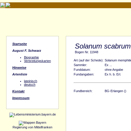
Startseite
Solanum scabrum
August F. Schwarz
Bogen Nr. 11948
Biographie
Art (auf der Schede):
Solanum memphit
Verbreitungskarten
Sammler:
Ex ...
Hinweise
Funddatum:
ohne Angabe
Artenliste
Fundangaben:
Ex h. b. Erl.
lateinisch
deutsch
Fundbereich:
BG-Erlangen ()
Kontakt
Impressum
Regierung von Mittelfranken