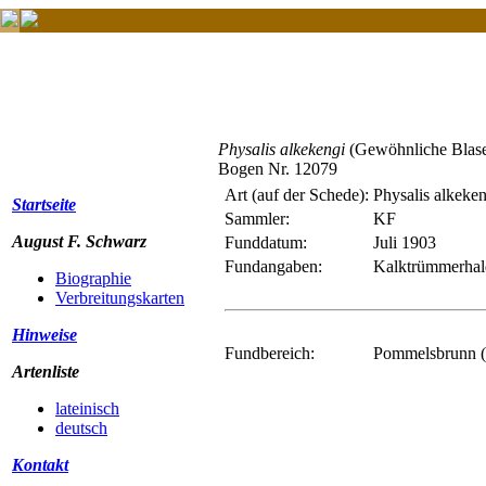
Physalis alkekengi
(Gewöhnliche Blase
Bogen Nr. 12079
Art (auf der Schede):
Physalis alkeken
Startseite
Sammler:
KF
August F. Schwarz
Funddatum:
Juli 1903
Fundangaben:
Kalktrümmerhald
Biographie
Verbreitungskarten
Hinweise
Fundbereich:
Pommelsbrunn (
Artenliste
lateinisch
deutsch
Kontakt