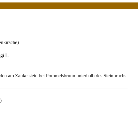
nkirsche)
gi L.
en am Zankelstein bei Pommelsbrunn unterhalb des Steinbruchs.
)