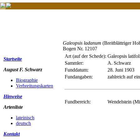
Galeopsis ladanum
(Breitblättriger Ho
Bogen Nr. 12107
Art (auf der Schede):
Galeopsis latifol
Startseite
Sammler:
A. Schwarz
August F. Schwarz
Funddatum:
28. Juni 1903
Fundangaben:
zahlreich auf e
Biographie
Verbreitungskarten
Hinweise
Fundbereich:
Wendelstein (Mi
Artenliste
lateinisch
deutsch
Kontakt