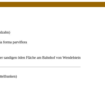
hlzahn)
ia forma parviflora
iner sandigen öden Fläche am Bahnhof von Wendelstein
ttelfranken)