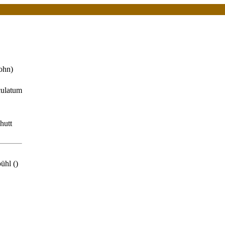
ohn)
culatum
hutt
ühl ()