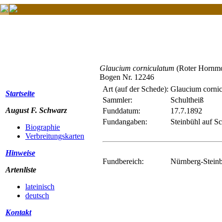
Glaucium corniculatum
(Roter Hornm
Bogen Nr. 12246
Art (auf der Schede):
Glaucium corni
Startseite
Sammler:
Schultheiß
August F. Schwarz
Funddatum:
17.7.1892
Fundangaben:
Steinbühl auf Sc
Biographie
Verbreitungskarten
Hinweise
Fundbereich:
Nürnberg-Steinb
Artenliste
lateinisch
deutsch
Kontakt