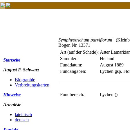
Symphyotrichum parviflorum
(Kleinbl
Bogen Nr. 13371
Art (auf der Schede):
Aster Lamarkia
Sammler:
Heiland
Startseite
Funddatum:
August 1889
August F. Schwarz
Fundangaben:
Lychen gsp. Flo
Biographie
Verbreitungskarten
Fundbereich:
Lychen ()
Hinweise
Artenliste
lateinisch
deutsch
Kontakt