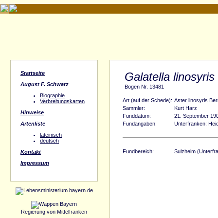
Startseite
Galatella linosyris
August F. Schwarz
Bogen Nr. 13481
Biographie
Art (auf der Schede):
Aster linosyris Be
Verbreitungskarten
Sammler:
Kurt Harz
Hinweise
Funddatum:
21. September 19
Artenliste
Fundangaben:
Unterfranken: Hei
lateinisch
deutsch
Fundbereich:
Sulzheim (Unterfr
Kontakt
Impressum
Regierung von Mittelfranken