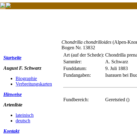
Chondrilla chondrilloides
(Alpen-Knorp
Bogen Nr. 13832
Art (auf der Schede):
Chondrilla pren
Startseite
Sammler:
A. Schwarz
August F. Schwarz
Funddatum:
9. Juli 1883
Fundangaben:
Isarauen bei Bu
Biographie
Verbreitungskarten
Hinweise
Fundbereich:
Geretsried ()
Artenliste
lateinisch
deutsch
Kontakt