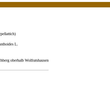
ellattich)
anthoides L.
chberg oberhalb Wolfratshausen