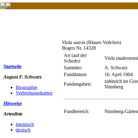
Viola suavis
(Blaues Veilchen)
Bogen Nr. 14328
Art (auf der
Viola madernens
Schede):
Startseite
Sammler:
A. Schwarz
Funddatum:
16. April 1904
August F. Schwarz
zahlreich im Gra
Fundangaben:
Nürnberg
Biographie
Verbreitungskarten
Hinweise
Fundbereich:
Nürnberg-Gärten 
Artenliste
lateinisch
deutsch