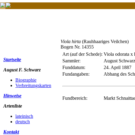
Viola hirta
(Rauhhaariges Veilchen)
Bogen Nr. 14355
Art (auf der Schede):
Viola odorata x 
Startseite
Sammler:
August Schwar
Funddatum:
24. April 1887
August F. Schwarz
Fundangaben:
Abhang des Schl
Biographie
Verbreitungskarten
Hinweise
Fundbereich:
Markt Schnaittac
Artenliste
lateinisch
deutsch
Kontakt