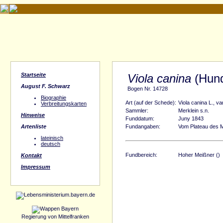
Startseite
Viola canina
(Hund
August F. Schwarz
Bogen Nr. 14728
Biographie
Art (auf der Schede):
Viola canina L., va
Verbreitungskarten
Sammler:
Merklein s.n.
Hinweise
Funddatum:
Juny 1843
Artenliste
Fundangaben:
Vom Plateau des M
lateinisch
deutsch
Fundbereich:
Hoher Meißner ()
Kontakt
Impressum
Regierung von Mittelfranken