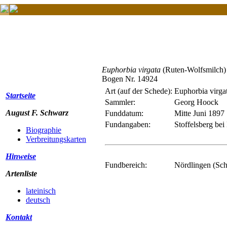
Euphorbia virgata
(Ruten-Wolfsmilch)
Bogen Nr. 14924
Art (auf der Schede):
Euphorbia virga
Startseite
Sammler:
Georg Hoock
August F. Schwarz
Funddatum:
Mitte Juni 1897
Fundangaben:
Stoffelsberg be
Biographie
Verbreitungskarten
Hinweise
Fundbereich:
Nördlingen (Sc
Artenliste
lateinisch
deutsch
Kontakt