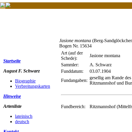
Jasione montana
(Berg-Sandglöckche
Bogen Nr. 15634
Art (auf der
Jasione montana
Schede):
Startseite
Sammler:
A. Schwarz
August F. Schwarz
Funddatum:
03.07.1904
gesellig am Rande de
Fundangaben:
Biographie
Ritzmannshof und Bur
Verbreitungskarten
Hinweise
Artenliste
Fundbereich:
Ritzmannshof (Mittelf
lateinisch
deutsch
Kontakt