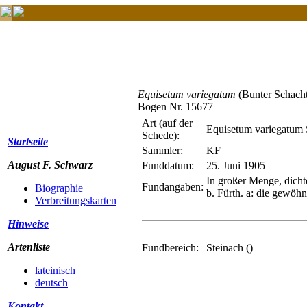
Equisetum variegatum
(Bunter Schach
Bogen Nr. 15677
Art (auf der
Equisetum variegatum S
Schede):
Startseite
Sammler:
KF
August F. Schwarz
Funddatum:
25. Juni 1905
In großer Menge, dicht
Fundangaben:
Biographie
b. Fürth. a: die gewöh
Verbreitungskarten
Hinweise
Artenliste
Fundbereich:
Steinach ()
lateinisch
deutsch
Kontakt