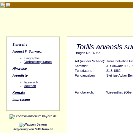
Startseite
Torilis arvensis s
August F. Schwarz
Bogen Nr. 16052
Biographie
Art (auf der Schede):
Torilis helvetica G
Verbreitungskarten
Sammler:
A. Schwarz u. C. 
Hinweise
Funddatum:
21.8.1882
Artenliste
Fundangaben:
Steinige Äcker Be
lateinisch
deutsch
Fundbereich:
Wiesenthau (Ober
Kontakt
Impressum
Regierung von Mittelfranken