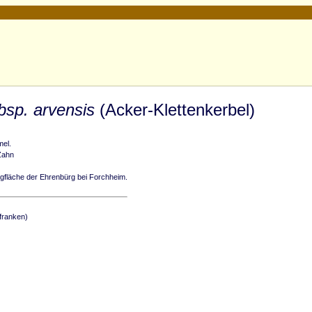
ubsp. arvensis
(Acker-Klettenkerbel)
mel.
Zahn
rgfläche der Ehrenbürg bei Forchheim.
franken)