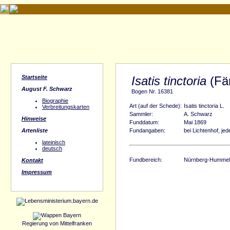
Startseite
Isatis tinctoria
(Fä
August F. Schwarz
Bogen Nr. 16381
Biographie
Art (auf der Schede):
Isatis tinctoria L.
Verbreitungskarten
Sammler:
A. Schwarz
Hinweise
Funddatum:
Mai 1869
Artenliste
Fundangaben:
bei Lichtenhof, je
lateinisch
deutsch
Fundbereich:
Nürnberg-Hummels
Kontakt
Impressum
Regierung von Mittelfranken