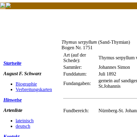
Thymus serpyllum
(Sand-Thymian)
Bogen Nr. 1751
Art (auf der
Thymus serpyllum va
Schede):
Startseite
Sammler:
Johannes Simon
August F. Schwarz
Funddatum:
Juli 1892
gemein auf sandige
Fundangaben:
Biographie
St.Johannis
Verbreitungskarten
Hinweise
Artenliste
Fundbereich:
Nürnberg-St. Johann
lateinisch
deutsch
Kontakt