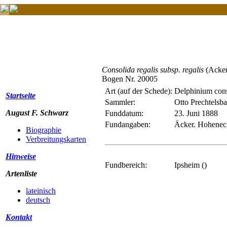
Consolida regalis subsp. regalis
(Acker
Bogen Nr. 20005
Art (auf der Schede):
Delphinium cons
Startseite
Sammler:
Otto Prechtelsb
August F. Schwarz
Funddatum:
23. Juni 1888
Fundangaben:
Äcker. Hohenec
Biographie
Verbreitungskarten
Hinweise
Fundbereich:
Ipsheim ()
Artenliste
lateinisch
deutsch
Kontakt