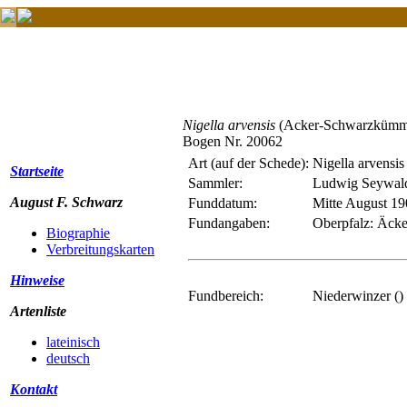
Nigella arvensis
(Acker-Schwarzkümm
Bogen Nr. 20062
Art (auf der Schede):
Nigella arvensis
Startseite
Sammler:
Ludwig Seywal
August F. Schwarz
Funddatum:
Mitte August 1
Fundangaben:
Oberpfalz: Äcke
Biographie
Verbreitungskarten
Hinweise
Fundbereich:
Niederwinzer ()
Artenliste
lateinisch
deutsch
Kontakt