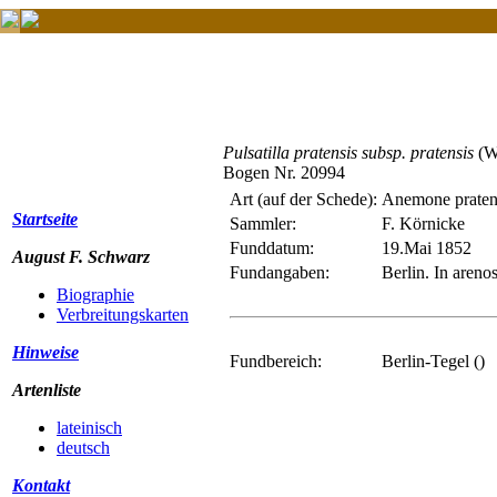
Pulsatilla pratensis subsp. pratensis
(W
Bogen Nr. 20994
Art (auf der Schede):
Anemone praten
Startseite
Sammler:
F. Körnicke
Funddatum:
19.Mai 1852
August F. Schwarz
Fundangaben:
Berlin. In areno
Biographie
Verbreitungskarten
Hinweise
Fundbereich:
Berlin-Tegel ()
Artenliste
lateinisch
deutsch
Kontakt