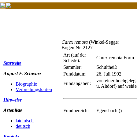
Carex remota
(Winkel-Segge)
Bogen Nr. 2127
Art (auf der
Carex remota Form
Schede):
Startseite
Sammler:
Schultheiß
August F. Schwarz
Funddatum:
26. Juli 1902
von einer hochgeleg
Fundangaben:
Biographie
u. Altdorf) auf weiß
Verbreitungskarten
Hinweise
Artenliste
Fundbereich:
Egensbach ()
lateinisch
deutsch
Kontakt