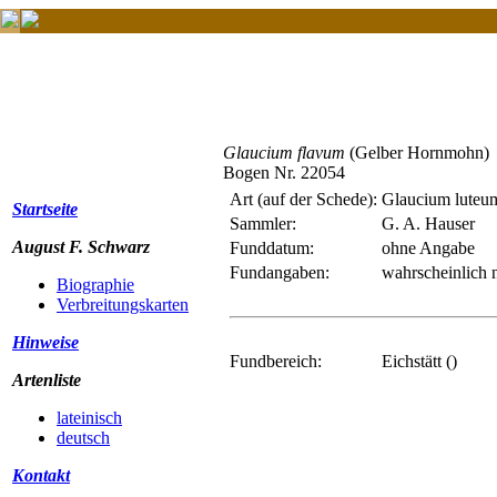
Glaucium flavum
(Gelber Hornmohn)
Bogen Nr. 22054
Art (auf der Schede):
Glaucium luteu
Startseite
Sammler:
G. A. Hauser
August F. Schwarz
Funddatum:
ohne Angabe
Fundangaben:
wahrscheinlich n
Biographie
Verbreitungskarten
Hinweise
Fundbereich:
Eichstätt ()
Artenliste
lateinisch
deutsch
Kontakt