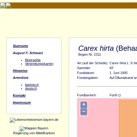
Startseite
Carex hirta
(Behaa
August F. Schwarz
Bogen Nr. 2311
Biographie
Art (auf der Schede):
Carex hirta L. ß hi
Verbreitungskarten
Sammler:
KF
Hinweise
Funddatum:
1. Juni 1905
Artenliste
Fundangaben:
Auf Diluvialsand a
lateinisch
deutsch
Fundbereich:
Fürth ()
Kontakt
Impressum
+
−
Regierung von Mittelfranken