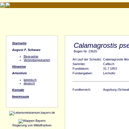
Startseite
Calamagrostis ps
August F. Schwarz
Bogen Nr. 23620
Biographie
Art (auf der Schede):
Calamagrostis litt
Verbreitungskarten
Sammler:
Caflisch
Hinweise
Funddatum:
31.7.1853
Artenliste
Fundangaben:
Lechufer
lateinisch
deutsch
Fundbereich:
Augsburg (Schwa
Kontakt
Impressum
Regierung von Mittelfranken