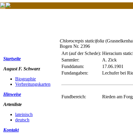
Chlorocrepis staticifolia
(Grasnelkenhab
Bogen Nr. 2396
Art (auf der Schede):
Hieracium static
Startseite
Sammler:
A. Zick
Funddatum:
17.06.1901
August F. Schwarz
Fundangaben:
Lechufer bei Ri
Biographie
Verbreitungskarten
Hinweise
Fundbereich:
Rieden am Forg
Artenliste
lateinisch
deutsch
Kontakt