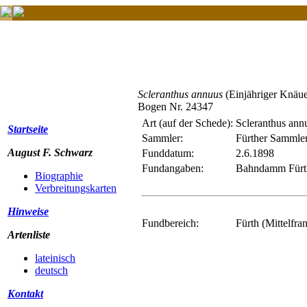
Scleranthus annuus
(Einjähriger Knäue
Bogen Nr. 24347
Art (auf der Schede):
Scleranthus ann
Startseite
Sammler:
Fürther Sammle
August F. Schwarz
Funddatum:
2.6.1898
Fundangaben:
Bahndamm Fürt
Biographie
Verbreitungskarten
Hinweise
Fundbereich:
Fürth (Mittelfra
Artenliste
lateinisch
deutsch
Kontakt