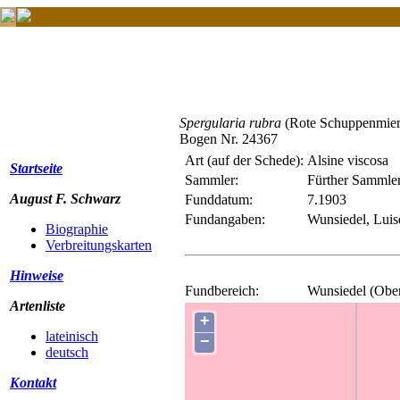
Spergularia rubra
(Rote Schuppenmier
Bogen Nr. 24367
Art (auf der Schede):
Alsine viscosa
Startseite
Sammler:
Fürther Sammle
August F. Schwarz
Funddatum:
7.1903
Fundangaben:
Wunsiedel, Lui
Biographie
Verbreitungskarten
Hinweise
Fundbereich:
Wunsiedel (Obe
Artenliste
+
lateinisch
−
deutsch
Kontakt