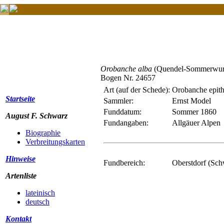
Orobanche alba
(Quendel-Sommerwur
Bogen Nr. 24657
Art (auf der Schede):
Orobanche epi
Startseite
Sammler:
Ernst Model
Funddatum:
Sommer 1860
August F. Schwarz
Fundangaben:
Allgäuer Alpen
Biographie
Verbreitungskarten
Hinweise
Fundbereich:
Oberstdorf (Sc
Artenliste
lateinisch
deutsch
Kontakt