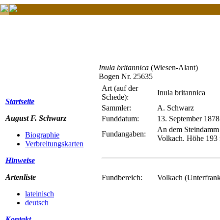
Inula britannica
(Wiesen-Alant)
Bogen Nr. 25635
Art (auf der
Inula britannica
Schede):
Startseite
Sammler:
A. Schwarz
August F. Schwarz
Funddatum:
13. September 1878
An dem Steindamm a
Fundangaben:
Biographie
Volkach. Höhe 193 
Verbreitungskarten
Hinweise
Artenliste
Fundbereich:
Volkach (Unterfran
lateinisch
deutsch
Kontakt