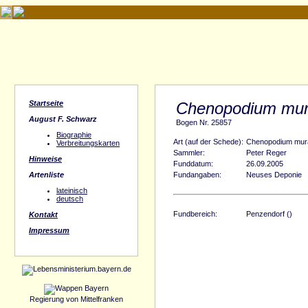
Startseite
Chenopodium mur
August F. Schwarz
Bogen Nr. 25857
Biographie
Art (auf der Schede):
Chenopodium mur
Verbreitungskarten
Sammler:
Peter Reger
Hinweise
Funddatum:
26.09.2005
Artenliste
Fundangaben:
Neuses Deponie
lateinisch
deutsch
Fundbereich:
Penzendorf ()
Kontakt
Impressum
Regierung von Mittelfranken