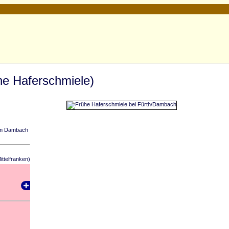
e Haferschmiele)
um Dambach
ttelfranken)