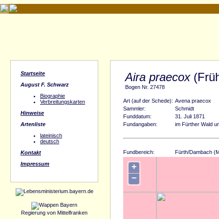
Startseite
Aira praecox
(Früh
August F. Schwarz
Bogen Nr. 27478
Biographie
Art (auf der Schede):
Avena praecox
Verbreitungskarten
Sammler:
Schmidt
Hinweise
Funddatum:
31. Juli 1871
Artenliste
Fundangaben:
im Fürther Wald 
lateinisch
deutsch
Fundbereich:
Fürth/Dambach (Mi
Kontakt
Impressum
+
−
Regierung von Mittelfranken