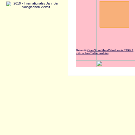
Daten ©
OpenStreetMap-Mitwirkende (
ODbL
),
mitmachen/Fehler melden