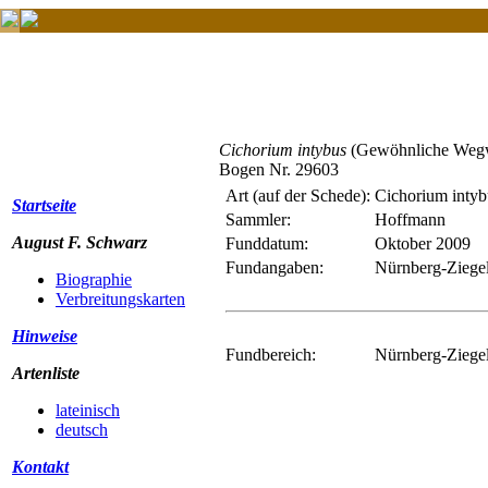
Cichorium intybus
(Gewöhnliche Wegw
Bogen Nr. 29603
Art (auf der Schede):
Cichorium intyb
Startseite
Sammler:
Hoffmann
August F. Schwarz
Funddatum:
Oktober 2009
Fundangaben:
Nürnberg-Ziegel
Biographie
Verbreitungskarten
Hinweise
Fundbereich:
Nürnberg-Ziegels
Artenliste
lateinisch
deutsch
Kontakt