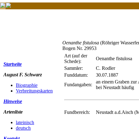
Oenanthe fistulosa
(Röhriger Wasserfe
Bogen Nr. 29953
Art (auf der
Oenanthe fistulosa
Schede):
Startseite
Sammler:
C. Rodler
August F. Schwarz
Funddatum:
30.07.1887
an einem Graben zur 
Fundangaben:
Biographie
bei Neustadt häufig
Verbreitungskarten
Hinweise
Artenliste
Fundbereich:
Neustadt a.d.Aisch (M
lateinisch
deutsch
Kontakt