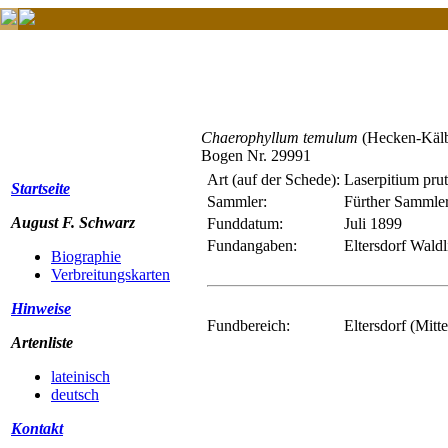
Chaerophyllum temulum
(Hecken-Kälb
Bogen Nr. 29991
Art (auf der Schede):
Laserpitium pru
Startseite
Sammler:
Fürther Sammle
August F. Schwarz
Funddatum:
Juli 1899
Fundangaben:
Eltersdorf Wald
Biographie
Verbreitungskarten
Hinweise
Fundbereich:
Eltersdorf (Mitt
Artenliste
lateinisch
deutsch
Kontakt