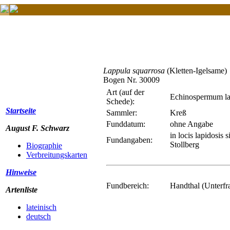
Lappula squarrosa
(Kletten-Igelsame)
Bogen Nr. 30009
Art (auf der
Echinospermum la
Schede):
Startseite
Sammler:
Kreß
Funddatum:
ohne Angabe
August F. Schwarz
in locis lapidosis
Fundangaben:
Stollberg
Biographie
Verbreitungskarten
Hinweise
Fundbereich:
Handthal (Unterfr
Artenliste
lateinisch
deutsch