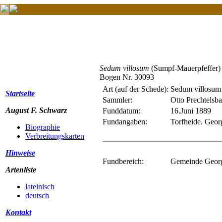
Sedum villosum
(Sumpf-Mauerpfeffer)
Bogen Nr. 30093
Art (auf der Schede):
Sedum villosum
Startseite
Sammler:
Otto Prechtelsb
August F. Schwarz
Funddatum:
16.Juni 1889
Fundangaben:
Torfheide. Geo
Biographie
Verbreitungskarten
Hinweise
Fundbereich:
Gemeinde Georg
Artenliste
lateinisch
deutsch
Kontakt