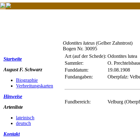
Odontites luteus
(Gelber Zahntrost)
Bogen Nr. 30095
Art (auf der Schede):
Odontites lutea
Startseite
Sammler:
O. Prechtelsbau
August F. Schwarz
Funddatum:
19.08.1908
Fundangaben:
Oberpfalz: Velb
Biographie
Verbreitungskarten
Hinweise
Fundbereich:
Velburg (Oberpf
Artenliste
lateinisch
deutsch
Kontakt