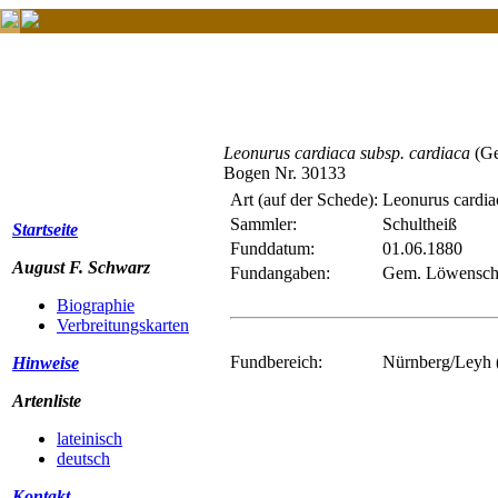
Leonurus cardiaca subsp. cardiaca
(Ge
Bogen Nr. 30133
Art (auf der Schede):
Leonurus cardia
Sammler:
Schultheiß
Startseite
Funddatum:
01.06.1880
August F. Schwarz
Fundangaben:
Gem. Löwenschw
Biographie
Verbreitungskarten
Fundbereich:
Nürnberg/Leyh (
Hinweise
Artenliste
lateinisch
deutsch
Kontakt