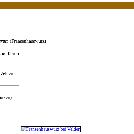
ferum
(Fransenhauswurz)
boliferum
0
 Velden
anken)