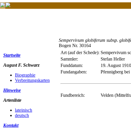
Sempervivum globiferum subsp. globi
Bogen Nr. 30164
Art (auf der Schede):
Sempervivum so
Startseite
Sammler:
Stefan Heller
August F. Schwarz
Funddatum:
19. August 191
Fundangaben:
Pfennigberg bei
Biographie
Verbreitungskarten
Hinweise
Fundbereich:
Velden (Mittelfr
Artenliste
lateinisch
deutsch
Kontakt