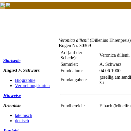
Veronica dillenii
(Dillenius-Ehrenpreis)
Bogen Nr. 30369
Art (auf der
Veronica dillenii
Schede):
Startseite
Sammler:
A. Schwarz
August F. Schwarz
Funddatum:
04.06.1900
gesellig am sand
Fundangaben:
Biographie
zu
Verbreitungskarten
Hinweise
Artenliste
Fundbereich:
Eibach (Mittelfr
lateinisch
deutsch
Kontakt