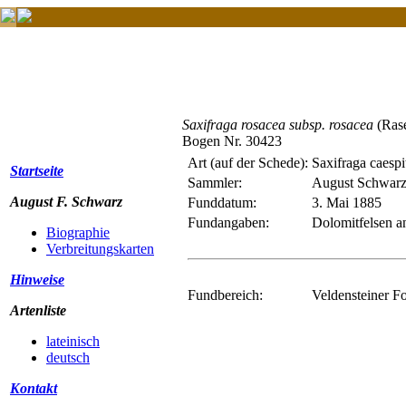
Saxifraga rosacea subsp. rosacea
(Rase
Bogen Nr. 30423
Art (auf der Schede):
Saxifraga caespi
Startseite
Sammler:
August Schwar
August F. Schwarz
Funddatum:
3. Mai 1885
Fundangaben:
Dolomitfelsen a
Biographie
Verbreitungskarten
Hinweise
Fundbereich:
Veldensteiner F
Artenliste
lateinisch
deutsch
Kontakt