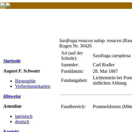
Saxifraga rosacea subsp. rosacea
(Rase
Bogen Nr. 30426
Art (auf der
Saxifraga caespitosa
Schede):
Startseite
Sammler:
Carl Rodler
August F. Schwarz
Funddatum:
28. Mai 1887
Lichtenstein bei Po
Fundangaben:
Biographie
südlichen Abhang
Verbreitungskarten
Hinweise
Artenliste
Fundbereich:
Pommelsbrunn (Mitte
lateinisch
deutsch
Kontakt