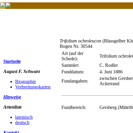
Trifolium ochroleucon
(Blassgelber Kl
Bogen Nr. 30544
Art (auf der
Trifolium ochrol
Schede):
Startseite
Sammler:
C. Rodler
August F. Schwarz
Funddatum:
4. Juni 1886
zwischen Gersber
Fundangaben:
Biographie
Ackerrand
Verbreitungskarten
Hinweise
Artenliste
Fundbereich:
Gersberg (Mittelf
lateinisch
deutsch
Kontakt