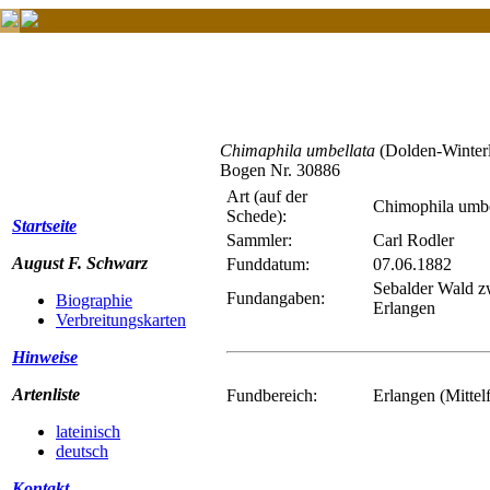
Chimaphila umbellata
(Dolden-Winterl
Bogen Nr. 30886
Art (auf der
Chimophila umbe
Schede):
Startseite
Sammler:
Carl Rodler
August F. Schwarz
Funddatum:
07.06.1882
Sebalder Wald z
Fundangaben:
Biographie
Erlangen
Verbreitungskarten
Hinweise
Artenliste
Fundbereich:
Erlangen (Mittel
lateinisch
deutsch
Kontakt